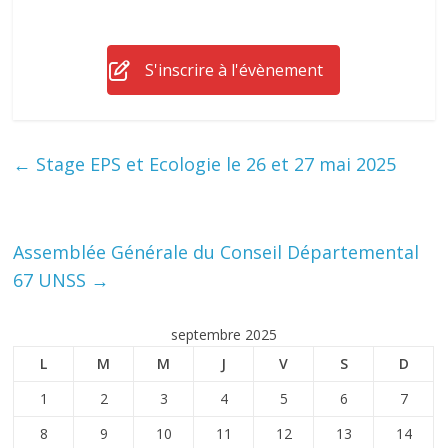
S'inscrire à l'évènement
←
Stage EPS et Ecologie le 26 et 27 mai 2025
Assemblée Générale du Conseil Départemental
67 UNSS
→
septembre 2025
L
M
M
J
V
S
D
1
2
3
4
5
6
7
8
9
10
11
12
13
14