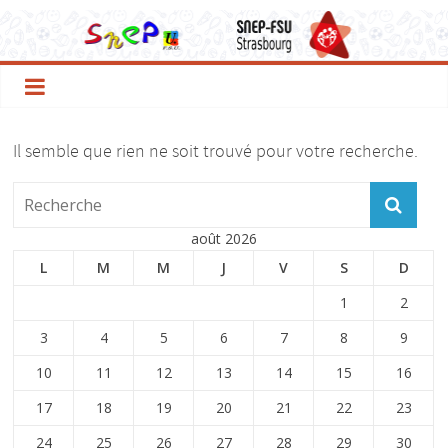
Le
Passer
au
contenu
SNEP
FSU
Il semble que rien ne soit trouvé pour votre recherche.
Strasbourg
août 2026
L
M
M
J
V
S
D
1
2
3
4
5
6
7
8
9
10
11
12
13
14
15
16
17
18
19
20
21
22
23
24
25
26
27
28
29
30