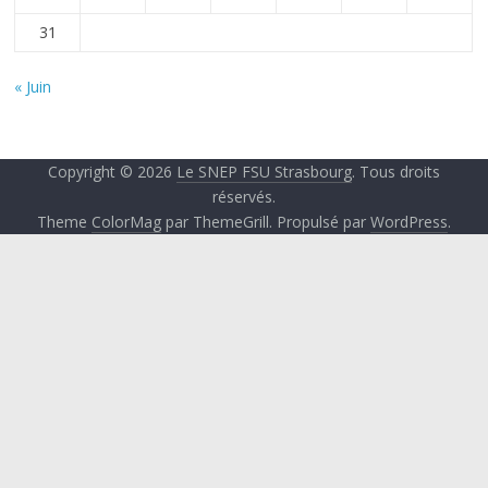
31
« Juin
Copyright © 2026
Le SNEP FSU Strasbourg
. Tous droits
réservés.
Theme
ColorMag
par ThemeGrill. Propulsé par
WordPress
.