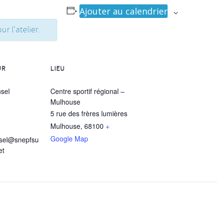
Ajouter au calendrier
ur l'atelier.
UR
LIEU
sel
Centre sportif régional –
Mulhouse
5 rue des frères lumières
Mulhouse
,
68100
+
Google Map
nsel@snepfsu
et