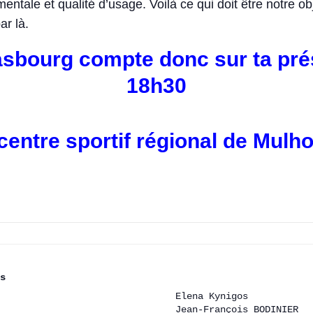
entale et qualité d’usage. Voilà ce qui doit être notre obj
r là.
sbourg compte donc sur ta prés
18h30
centre sportif régional de Mulh
)s
Elena Kynigos 
Jean-François BODINIER 