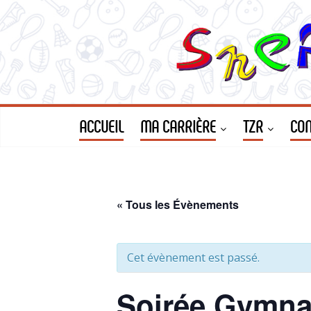
Le
Passer
au
contenu
SNEP
FSU
Strasbourg
ACCUEIL
MA CARRIÈRE
TZR
CON
« Tous les Évènements
Cet évènement est passé.
Soirée Gymnas