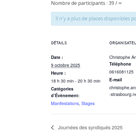
Nombre de participants : 39 / ∞
Il n'y a plus de places disponibles po
DÉTAILS
ORGANISATE
Date :
Christophe An
Téléphone
9 octobre 2025
0616081125
Heure :
E-mail
18 h 30 min - 20 h 30 min
christophe.a
Catégories
-strasbourg.n
d’Évènement:
Manifestations
,
Stages
Journées des syndiqués 2025