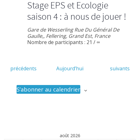
Stage EPS et Ecologie
saison 4 : à nous de jouer !
Gare de Wesserling
Rue Du Général De
Gaulle,, Fellering, Grand Est, France
Nombre de participants : 21 / ∞
É
É
précédents
Aujourd’hui
suivants
v
v
è
è
n
n
S’abonner au calendrier
e
e
m
m
e
e
n
n
t
t
s
s
août 2026