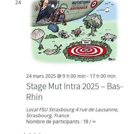
c
24
s
o
É
n
v
s
è
n
u
e
l
m
24 mars 2025 @ 9 h 00 min
-
17 h 00 min
t
Stage Mut Intra 2025 – Bas-
e
a
Rhin
n
t
Local FSU Strasbourg
4 rue de Lausanne,
t
Strasbourg, France
i
Nombre de participants : 18 / ∞