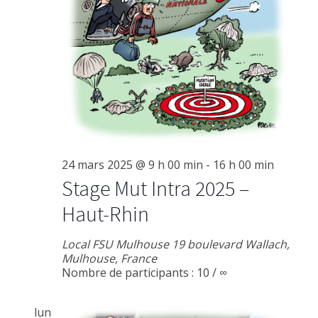
i
t
g
g
i
a
o
a
n
t
n
t
i
e
z
i
o
u
n
o
n
24 mars 2025 @ 9 h 00 min
-
16 h 00 min
e
d
Stage Mut Intra 2025 –
n
d
a
Haut-Rhin
e
p
t
v
e
Local FSU Mulhouse
19 boulevard Wallach,
a
Mulhouse, France
.
u
Nombre de participants : 10 / ∞
r
e
lun