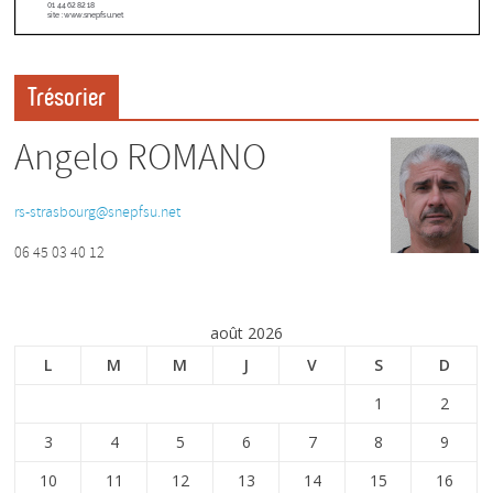
Trésorier
Angelo ROMANO
rs-strasbourg@snepfsu.net
06 45 03 40 12
août 2026
L
M
M
J
V
S
D
1
2
3
4
5
6
7
8
9
10
11
12
13
14
15
16