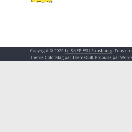
Copyright © 2026
Le SNEP FSU Strasbourg
. Tous dro
Theme
ColorMag
par ThemeGrill. Propulsé par
WordP