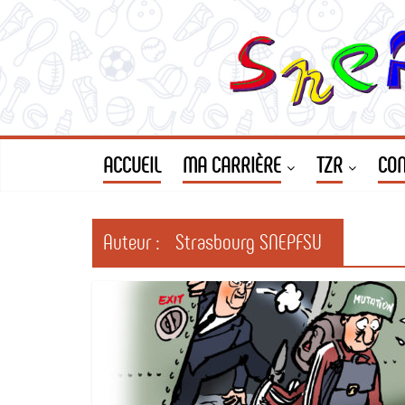
Le
Passer
au
contenu
SNEP
FSU
Strasbourg
ACCUEIL
MA CARRIÈRE
TZR
CON
Auteur :
Strasbourg SNEPFSU