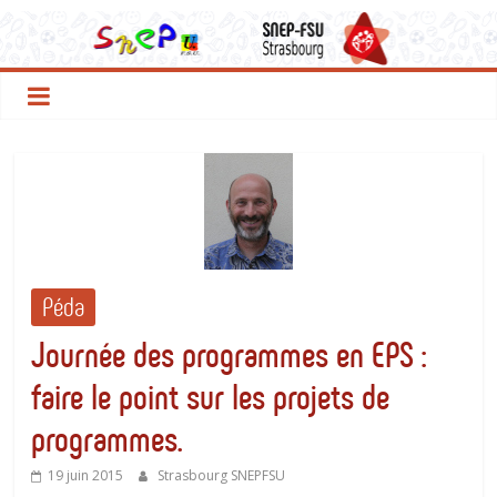
Le
Passer
au
contenu
SNEP
FSU
Strasbourg
Péda
Journée des programmes en EPS :
faire le point sur les projets de
programmes.
19 juin 2015
Strasbourg SNEPFSU