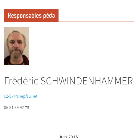
Responsables péda
Frédéric SCHWINDENHAMMER
s2-67@snepfsu.net
06 81 99 92 75
juin 2015