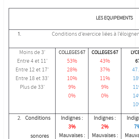
LES EQUIPEMENTS
Conditions d’exercice liées à l’éloigne
Moins de 3’
COLLEGES 67
COLLEGES 67
LYC
Entre 4 et 11’
53%
43%
6
Entre 12 et 17’
28%
37%
47
Entre 18 et 33’
10%
11%
1
Plus de 33’
9%
9%
1
0%
0%
1
1
Conditions
Indignes :
Indignes :
Indi
3%
2%
7
Mauvaises :
Mauvaises :
Mauvai
sonores