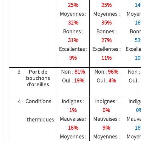
25%
25%
1
Moyennes :
Moyennes :
Moyen
32%
35%
1
Bonnes :
Bonnes :
Bonn
31%
27%
5
Excellentes :
Excellentes :
Excelle
9%
11%
1
Port de
Non :
81%
Non :
96%
Non 
bouchons
Oui :
19%
Oui :
4%
Oui :
d’oreilles
Conditions
Indignes :
Indignes :
Indig
1%
0%
0
Mauvaises :
Mauvaises :
Mauvai
thermiques
16%
9%
1
Moyennes :
Moyennes :
Moyen