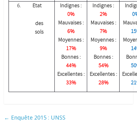
Etat
Indignes :
Indignes :
Indig
0%
2%
0
Mauvaises :
Mauvaises :
Mauvai
des
6%
7%
1
sols
Moyennes :
Moyennes :
Moyen
17%
9%
1
Bonnes :
Bonnes :
Bonn
44%
54%
5
Excellentes :
Excellentes :
Excelle
33%
28%
2
←
Enquête 2015 : UNSS