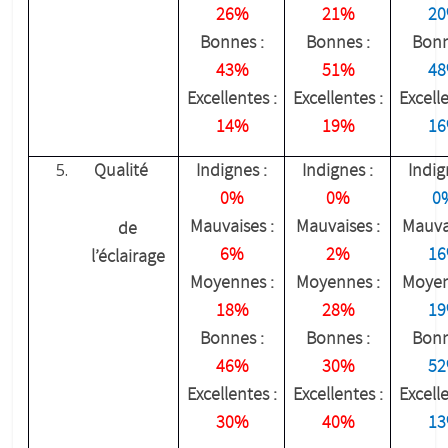
26%
21%
2
Bonnes :
Bonnes :
Bonn
43%
51%
4
Excellentes :
Excellentes :
Excelle
14%
19%
1
Qualité
Indignes :
Indignes :
Indig
0%
0%
0
Mauvaises :
Mauvaises :
Mauvai
de
6%
2%
1
l’éclairage
Moyennes :
Moyennes :
Moyen
18%
28%
1
Bonnes :
Bonnes :
Bonn
46%
30%
5
Excellentes :
Excellentes :
Excelle
30%
40%
1