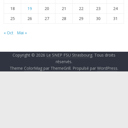
18
19
20
21
22
23
24
25
26
27
28
29
30
31
« Oct
Mai »
Copyright © 2026
Le SNEP FSU Strasbourg
. Tous droits
réservés.
Theme
ColorMag
par ThemeGrill. Propulsé par
WordPress
.