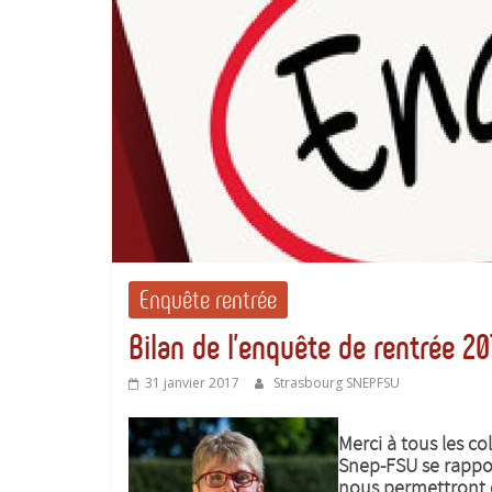
Enquête rentrée
Bilan de l’enquête de rentrée 20
31 janvier 2017
Strasbourg SNEPFSU
Merci à tous les c
Snep-FSU se rappor
nous permettront d