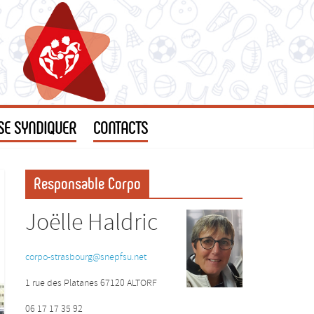
SE SYNDIQUER
CONTACTS
Responsable Corpo
Joëlle Haldric
corpo-strasbourg@snepfsu.net
1 rue des Platanes 67120 ALTORF
06 17 17 35 92