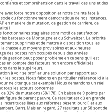
 confiance et compréhension dans le travail des uns et des
e avec force notre opposition et notre crainte face à
e, socle du fonctionnement démocratique de nos instances.
 en matière de mutation, de gestion de carrière, de
lité !
 fonctionnaires stagiaires sont motif de satisfaction.
les berceaux de Montaigne et du Schweitzer. La priorité
stement supprimés et de mettre à disposition tous les
e la chasse aux moyens provisoires et aux heures
lage des postes non occupés depuis des années.
er de gestion peut poser problème en ce sens qu’il est
pas en compte des facteurs non encore officialisés
ons dans le supérieur).
ation à voir se profiler une solution par rapport aux
ur les postes. Nous faisons en particulier référence ici à la
pour ne citer que cet exemple ! Nous demandons un réel
 tous les acteurs concernés.
de 32% de mutations (58/178). En baisse de 9 points par
fait figure de parent pauvre. Ce résultat est dû en grande
s incertitudes liées aux réformes pèsent lourd !) et aux
ambert, Barr). Mais en regard, 27 résultats sur 58 sont de