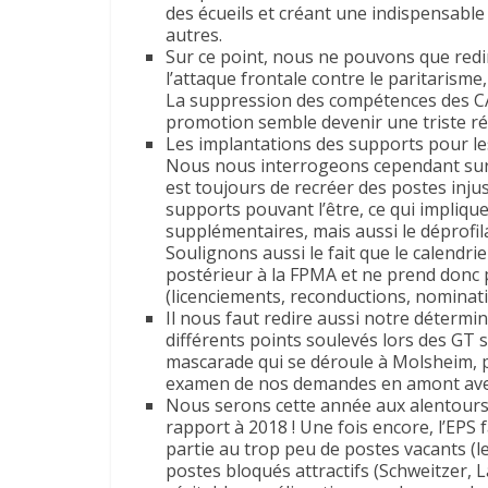
des écueils et créant une indispensable
autres.
Sur ce point, nous ne pouvons que redir
l’attaque frontale contre le paritarism
La suppression des compétences des CAP
promotion semble devenir une triste réa
Les implantations des supports pour les
Nous nous interrogeons cependant sur 
est toujours de recréer des postes inju
supports pouvant l’être, ce qui impliqu
supplémentaires, mais aussi le déprofi
Soulignons aussi le fait que le calendri
postérieur à la FPMA et ne prend donc 
(licenciements, reconductions, nominati
Il nous faut redire aussi notre détermin
différents points soulevés lors des GT s
mascarade qui se déroule à Molsheim, 
examen de nos demandes en amont avec
Nous serons cette année aux alentours 
rapport à 2018 ! Une fois encore, l’EPS 
partie au trop peu de postes vacants (le
postes bloqués attractifs (Schweitzer, L