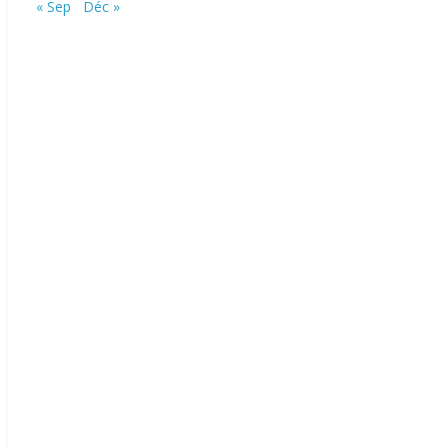
« Sep
Déc »