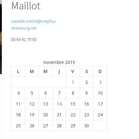
Maillot
isabelle.maillot@snepfsu-
strasbourg.net
06 64 91 79 50
novembre 2019
L
M
M
J
V
S
D
1
2
3
4
5
6
7
8
9
10
11
12
13
14
15
16
17
18
19
20
21
22
23
24
25
26
27
28
29
30