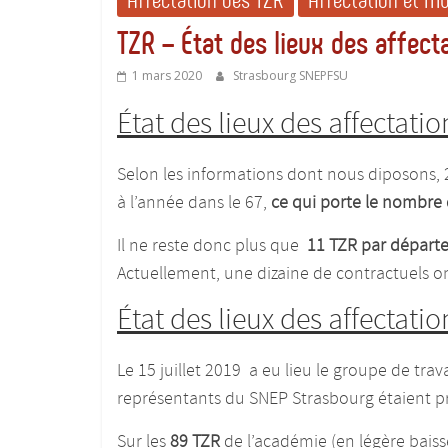
Affectation des TZR
Affectation et M
TZR – État des lieux des affect
1 mars 2020
Strasbourg SNEPFSU
État des lieux des affectatio
Selon les informations dont nous diposons, 2
à l’année dans le 67,
ce qui porte
le nombre 
Il ne reste donc plus que
11 TZR par départ
Actuellement, une dizaine de contractuels on
État des lieux des affectatio
Le 15 juillet 2019 a eu lieu le groupe de trav
représentants du SNEP Strasbourg étaient pr
Sur les
89
TZR
de l’académie (en légère baiss