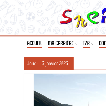
Le
Passer
au
contenu
SNEP
FSU
Strasbourg
ACCUEIL
MA CARRIÈRE
TZR
CON
Jour :
3 janvier 2023