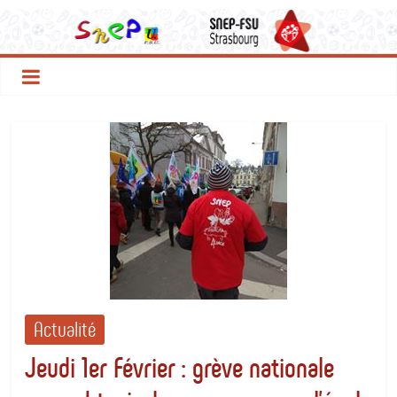
Le
Passer
au
contenu
SNEP
FSU
Strasbourg
Actualité
Jeudi 1er Février : grève nationale