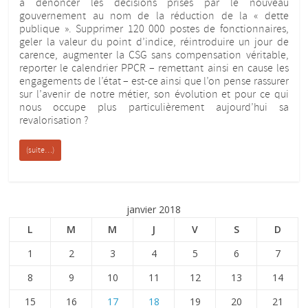
à dénoncer les décisions prises par le nouveau
gouvernement au nom de la réduction de la « dette
publique ». Supprimer 120 000 postes de fonctionnaires,
geler la valeur du point d’indice, réintroduire un jour de
carence, augmenter la CSG sans compensation véritable,
reporter le calendrier PPCR – remettant ainsi en cause les
engagements de l’état – est-ce ainsi que l’on pense rassurer
sur l’avenir de notre métier, son évolution et pour ce qui
nous occupe plus particulièrement aujourd’hui sa
revalorisation ?
(suite…)
janvier 2018
L
M
M
J
V
S
D
1
2
3
4
5
6
7
8
9
10
11
12
13
14
15
16
17
18
19
20
21