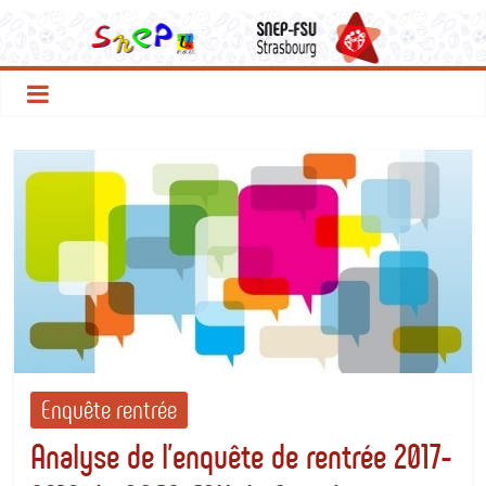
Le
Passer
au
contenu
SNEP
FSU
Strasbourg
Enquête rentrée
Analyse de l’enquête de rentrée 2017-