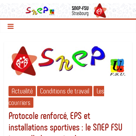
Le
Passer
au
contenu
SNEP
FSU
Strasbourg
Actualité
Conditions de travail
Les
courriers
Protocole renforcé, EPS et
installations sportives : le SNEP FSU