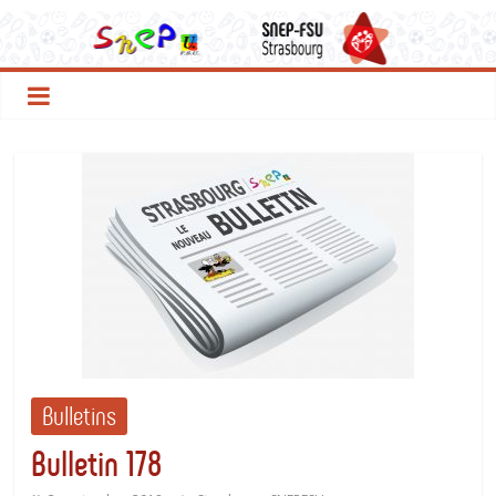
Le
Passer
au
contenu
SNEP
FSU
Strasbourg
Bulletins
Bulletin 178