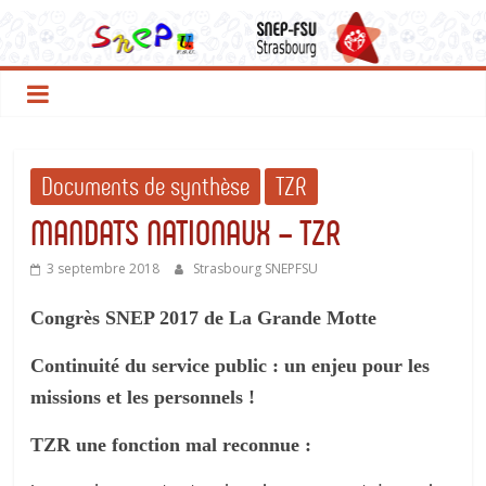
Le
Passer
au
contenu
SNEP
FSU
Documents de synthèse
TZR
Strasbourg
MANDATS NATIONAUX – TZR
3 septembre 2018
Strasbourg SNEPFSU
Congrès SNEP 2017 de La Grande Motte
Continuité du service public : un enjeu pour les
missions et les personnels !
TZR une fonction mal reconnue :